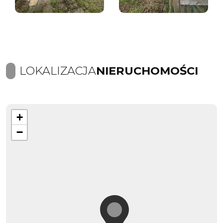
LOKALIZACJA
NIERUCHOMOŚCI
+
−