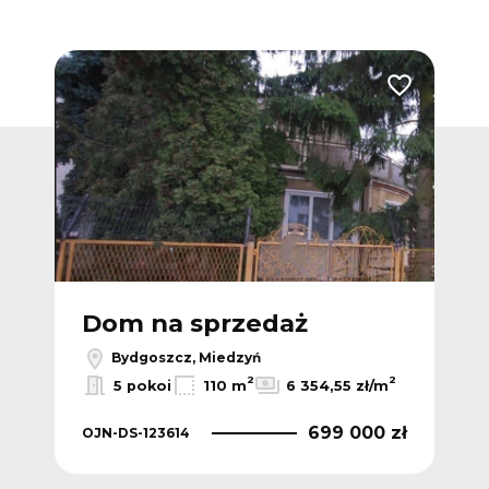
Dodaj do ulub
Dom na sprzedaż
Bydgoszcz, Miedzyń
2
2
5 pokoi
110 m
6 354,55 zł/m
699 000 zł
OJN-DS-123614