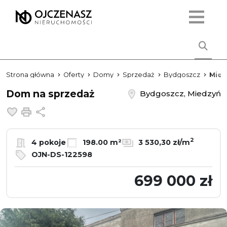
Strona główna
Oferty
Domy
Sprzedaż
Bydgoszcz
Mied
Dom na sprzedaż
Bydgoszcz, Miedzyń
Dodaj do ulubionych
Drukuj
Udostępnij
2
4 pokoje
198.00 m²
3 530,30 zł/m
OJN-DS-122598
699 000 zł