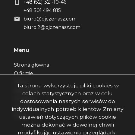
+48 (52) 321-10-46
+48 501 494 815
biuro@ojczenasz.com
biuro.2@ojczenasz.com
Menu
Strona główna
O firmie
Oferty
Ta strona wykorzystuje pliki cookies w
Zgłoszenia
celach statystycznych oraz w celu
Ulubione
dostosowania naszych serwisów do
Kontakt
indywidualnych potrzeb klientów. Zmiany
Rodo
ustawień dotyczących plików cookie
można dokonać w dowolnej chwili
modyfikując ustawienia przeglądarki.