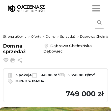
Strona główna
Oferty
Domy
Sprzedaż
Dąbrowa Chełmińs
Dom na
Dąbrowa Chełmińska,
sprzedaż
Dębowiec
Dodaj do ulubionych
Drukuj
Udostępnij
2
3 pokoje
140.00 m²
5 350,00 zł/m
OJN-DS-124514
749 000 zł