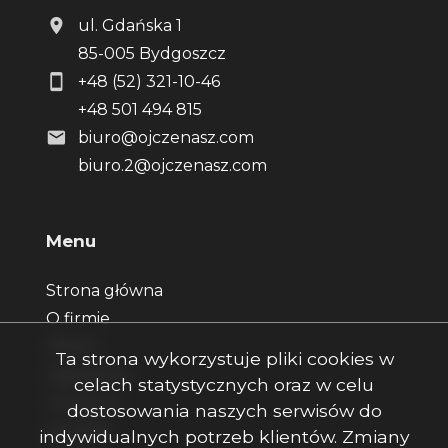
ul. Gdańska 1
85-005 Bydgoszcz
+48 (52) 321-10-46
+48 501 494 815
biuro@ojczenasz.com
biuro.2@ojczenasz.com
Menu
Strona główna
O firmie
Oferty
Ta strona wykorzystuje pliki cookies w
Zgłoszenia
celach statystycznych oraz w celu
Ulubione
dostosowania naszych serwisów do
Kontakt
indywidualnych potrzeb klientów. Zmiany