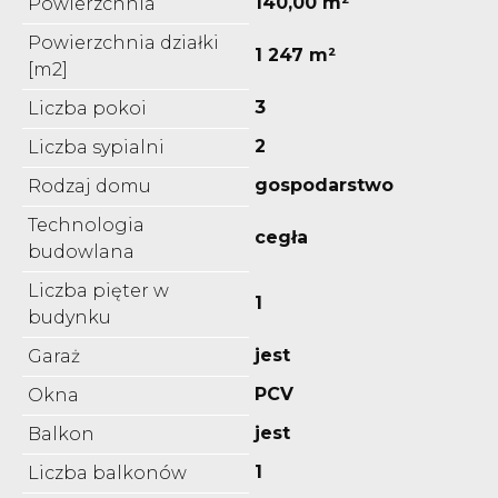
140,00 m²
Powierzchnia
Powierzchnia działki
1 247 m²
[m2]
3
Liczba pokoi
2
Liczba sypialni
gospodarstwo
Rodzaj domu
Technologia
cegła
budowlana
Liczba pięter w
1
budynku
jest
Garaż
PCV
Okna
jest
Balkon
1
Liczba balkonów