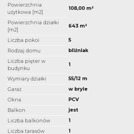
Powierzchnia
108,00 m²
użytkowa [m2]
Powierzchnia działki
643 m²
[m2]
5
Liczba pokoi
bliźniak
Rodzaj domu
Liczba pięter w
1
budynku
55/12 m
Wymiary działki
w bryle
Garaż
PCV
Okna
jest
Balkon
1
Liczba balkonów
1
Liczba tarasów