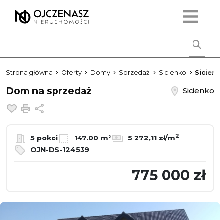
Strona główna
Oferty
Domy
Sprzedaż
Sicienko
Sicien
Dom na sprzedaż
Sicienko
Dodaj do ulubionych
Drukuj
Udostępnij
2
5 pokoi
147.00 m²
5 272,11 zł/m
OJN-DS-124539
775 000 zł