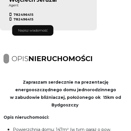
Agent
782496415
782496415
Napisz wiadomość
OPIS
NIERUCHOMOŚCI
Zapraszam serdecznie na prezentację
energooszczędnego domu jednorodzinnego
w zabudowie bliźniaczej, położonego ok 15km od
Bydgoszczy
Opis nieruchomości:
Powierzchnia domu: 147m² (w tym garaż o pow.