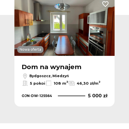
Dodaj do ulub
Nowa oferta
Dom na wynajem
Bydgoszcz, Miedzyń
2
2
5 pokoi
108 m
46,30 zł/m
5 000 zł
OJN-DW-125564