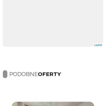
Leaflet
PODOBNE
OFERTY