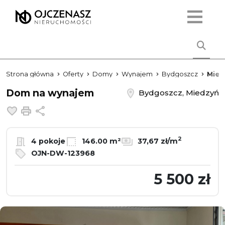
Strona główna
Oferty
Domy
Wynajem
Bydgoszcz
Mied
Dom na wynajem
Bydgoszcz, Miedzyń
Dodaj do ulubionych
Drukuj
Udostępnij
2
4 pokoje
146.00 m²
37,67 zł/m
OJN-DW-123968
5 500 zł