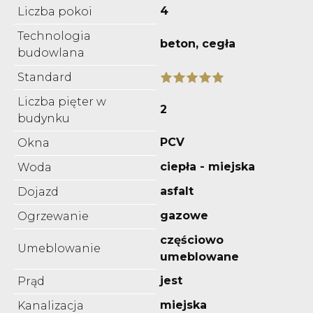
4
Liczba pokoi
Technologia
beton, cegła
budowlana
Standard
Liczba pięter w
2
budynku
PCV
Okna
ciepła - miejska
Woda
asfalt
Dojazd
gazowe
Ogrzewanie
częściowo
Umeblowanie
umeblowane
jest
Prąd
miejska
Kanalizacja