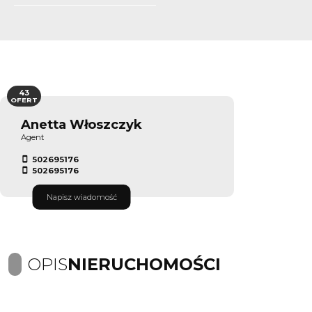
43
OFERT
Anetta Włoszczyk
Agent
502695176
502695176
Napisz wiadomość
OPIS
NIERUCHOMOŚCI