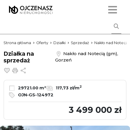
Strona główna
Oferty
Działki
Sprzedaż
Nakło nad Notecią
Działka na
Nakło nad Notecią (gm),
sprzedaż
Gorzeń
Dodaj do ulubionych
Drukuj
Udostępnij
2
29721.00 m²
117,73 zł/m
OJN-GS-124972
3 499 000 zł