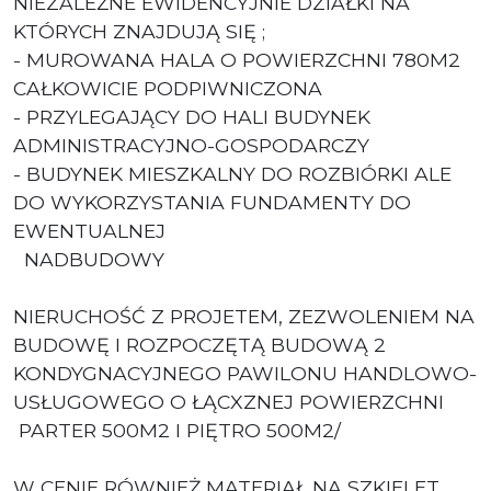
NIEZALEŻNE EWIDENCYJNIE DZIAŁKI NA
KTÓRYCH ZNAJDUJĄ SIĘ ;
- MUROWANA HALA O POWIERZCHNI 780M2
CAŁKOWICIE PODPIWNICZONA
- PRZYLEGAJĄCY DO HALI BUDYNEK
ADMINISTRACYJNO-GOSPODARCZY
- BUDYNEK MIESZKALNY DO ROZBIÓRKI ALE
DO WYKORZYSTANIA FUNDAMENTY DO
EWENTUALNEJ
NADBUDOWY
NIERUCHOŚĆ Z PROJETEM, ZEZWOLENIEM NA
BUDOWĘ I ROZPOCZĘTĄ BUDOWĄ 2
KONDYGNACYJNEGO PAWILONU HANDLOWO-
USŁUGOWEGO O ŁĄCXZNEJ POWIERZCHNI
PARTER 500M2 I PIĘTRO 500M2/
W CENIE RÓWNIEŻ MATERIAŁ NA SZKIELET