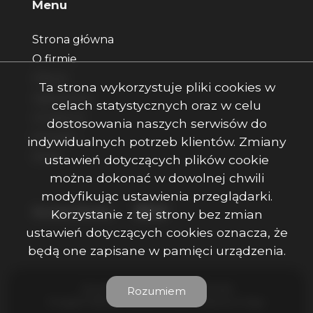
Menu
Strona główna
O firmie
Oferty
Ta strona wykorzystuje pliki cookies w
Zgłoszenia
celach statystycznych oraz w celu
Ulubione
dostosowania naszych serwisów do
Kontakt
indywidualnych potrzeb klientów. Zmiany
Rodo
ustawień dotyczących plików cookie
można dokonać w dowolnej chwili
modyfikując ustawienia przeglądarki.
Facebook
Facebook
Facebook
Social Media
Korzystanie z tej strony bez zmian
ustawień dotyczących cookies oznacza, że
będą one zapisane w pamięci urządzenia.
Ojczenasz Nieruchomości © 2026
Rozumiem
Program dla biur nieruchomości
Galactica Virgo