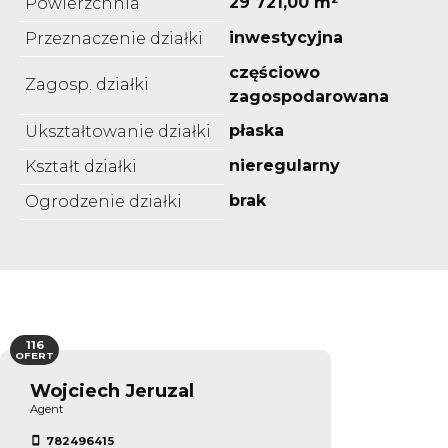
29 721,00 m²
Powierzchnia
inwestycyjna
Przeznaczenie działki
częściowo
Zagosp. działki
zagospodarowana
płaska
Ukształtowanie działki
nieregularny
Kształt działki
brak
Ogrodzenie działki
116
OFERT
Wojciech Jeruzal
Agent
782496415