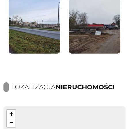
LOKALIZACJA
NIERUCHOMOŚCI
+
−