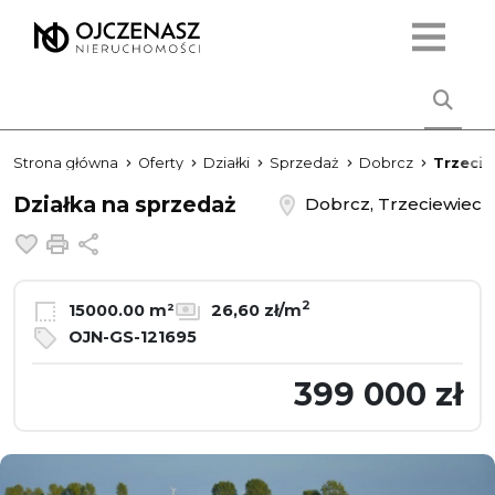
Strona główna
Oferty
Działki
Sprzedaż
Dobrcz
Trzecie
Działka na sprzedaż
Dobrcz, Trzeciewiec
Dodaj do ulubionych
Drukuj
Udostępnij
2
15000.00 m²
26,60 zł/m
OJN-GS-121695
399 000 zł