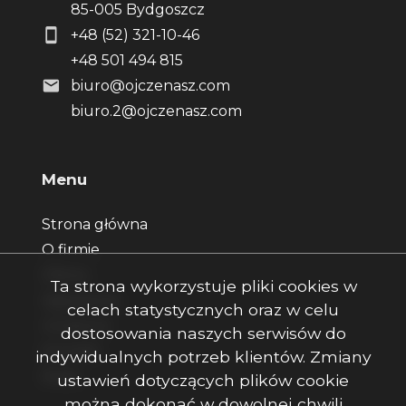
85-005 Bydgoszcz
+48 (52) 321-10-46
+48 501 494 815
biuro@ojczenasz.com
biuro.2@ojczenasz.com
Menu
Strona główna
O firmie
Oferty
Ta strona wykorzystuje pliki cookies w
Zgłoszenia
celach statystycznych oraz w celu
Ulubione
dostosowania naszych serwisów do
Kontakt
indywidualnych potrzeb klientów. Zmiany
Rodo
ustawień dotyczących plików cookie
można dokonać w dowolnej chwili