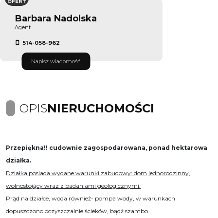
OFERT
Barbara Nadolska
Agent
514-058-962
Napisz wiadomość
OPIS
NIERUCHOMOŚCI
Przepiękna!! cudownie zagospodarowana, ponad hektarowa
działka.
Działka posiada wydane warunki zabudowy: dom jednorodzinny,
wolnostojący wraz z badaniami geologicznymi.
Prąd na działce, woda również- pompa wody, w warunkach
dopuszczono oczyszczalnie ścieków, bądź szambo.