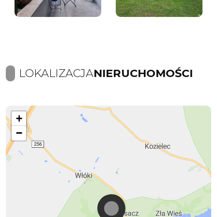
LOKALIZACJA
NIERUCHOMOŚCI
+
−