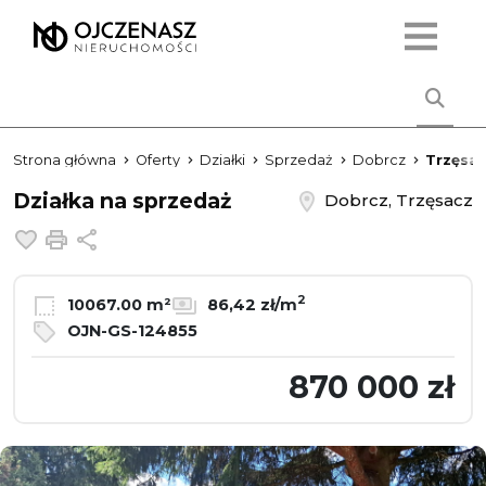
Strona główna
Oferty
Działki
Sprzedaż
Dobrcz
Trzęsa
Działka na sprzedaż
Dobrcz, Trzęsacz
Dodaj do ulubionych
Drukuj
Udostępnij
2
10067.00 m²
86,42 zł/m
OJN-GS-124855
870 000 zł