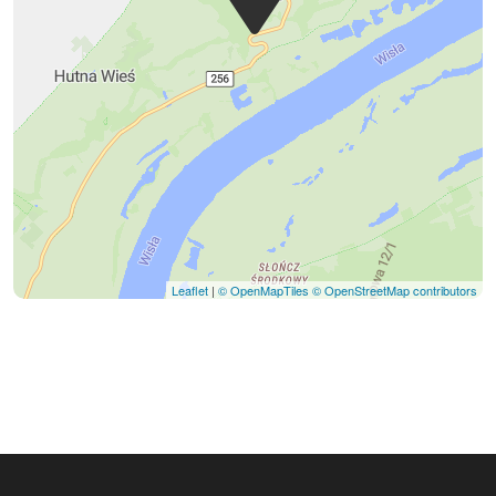
Leaflet
|
© OpenMapTiles
© OpenStreetMap contributors