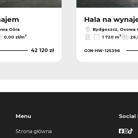
najem
Hala na wyna
owa Góra
Bydgoszcz, Osowa 
2
2
0,00 zł/m
1 720 m
26,
42 120 zł
OJN-HW-125396
Menu
Social
Faceb
Face
Fac
Strona główna