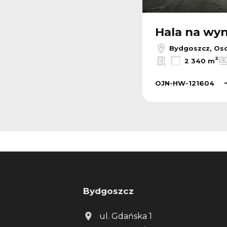
Hala na wy
Bydgoszcz, Os
2
2 340 m
OJN-HW-121604
Bydgoszcz
ul. Gdańska 1