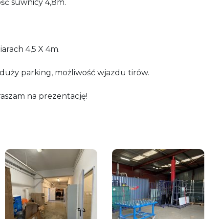
ść suwnicy 4,8m.
rach 4,5 X 4m.
duży parking, możliwość wjazdu tirów.
aszam na prezentację!