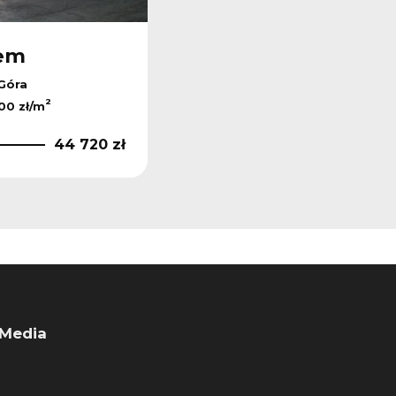
jem
Góra
2
00 zł/m
44 720 zł
 Media
ook
book
ebook