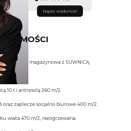
Napisz wiadomość
UCHOMOŚCI
produkcyjno - magazynowa z SUWNICĄ.
h hal:
cą 10 t i antresolą 260 m/2.
618 oraz zaplecze socjalno biurowe 400 m/2.
u wiata 470 m/2, nieogrzewana.