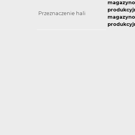
magazyno
produkcyj
Przeznaczenie hali
magazyno
produkcyj