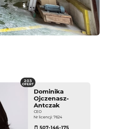
203
OFERT
Dominika
Ojczenasz-
Antczak
CEO
Nr licencji: 7624
507-146-175