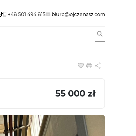
cial link
Social link
Social link
+48 501 494 815
biuro@ojczenasz.com
Dodaj do ulubiony
Drukuj
Udostępnij
55 000 zł