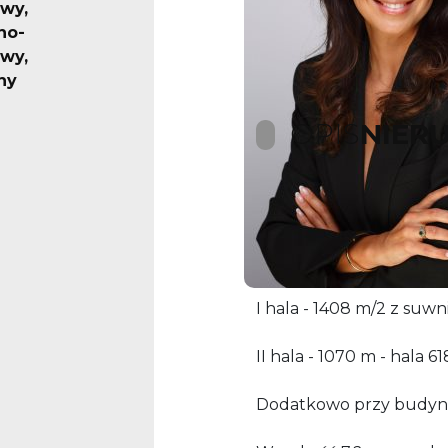
wy,
no-
wy,
ny
OPIS
NIER
Do wynajęcia hala 
Obiekt składa się z dwóc
I hala - 1408 m/2 z suwni
II hala - 1070 m - hala 
Dodatkowo przy budynk