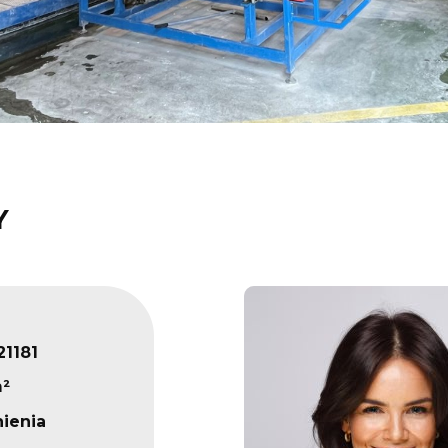
Y
1181
m²
ienia