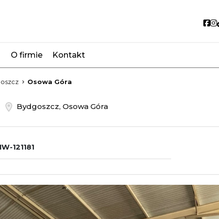
So
O firmie
Kontakt
favorite
oszcz
Osowa Góra
m
Bydgoszcz, Osowa Góra
W-121181