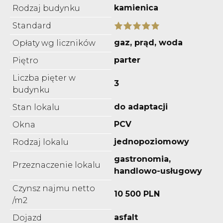
kamienica
Rodzaj budynku
Standard
gaz, prąd, woda
Opłaty wg liczników
parter
Piętro
Liczba pięter w
3
budynku
do adaptacji
Stan lokalu
PCV
Okna
jednopoziomowy
Rodzaj lokalu
gastronomia,
Przeznaczenie lokalu
handlowo-usługowy
Czynsz najmu netto
10 500 PLN
/m2
asfalt
Dojazd