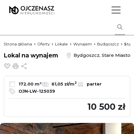
Strona główna
Oferty
Lokale
Wynajem
Bydgoszcz
Star
Lokal na wynajem
Bydgoszcz, Stare Miasto
Dodaj do ulubionych
Drukuj
Udostępnij
2
172.00 m²
61,05 zł/m
parter
OJN-LW-125039
10 500 zł