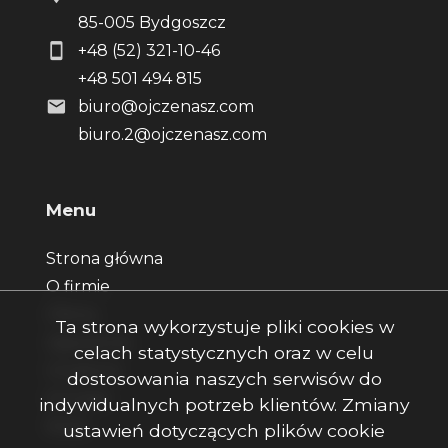
85-005 Bydgoszcz
+48 (52) 321-10-46
+48 501 494 815
biuro@ojczenasz.com
biuro.2@ojczenasz.com
Menu
Strona główna
O firmie
Oferty
Ta strona wykorzystuje pliki cookies w
Zgłoszenia
celach statystycznych oraz w celu
Ulubione
dostosowania naszych serwisów do
Kontakt
indywidualnych potrzeb klientów. Zmiany
Rodo
ustawień dotyczących plików cookie