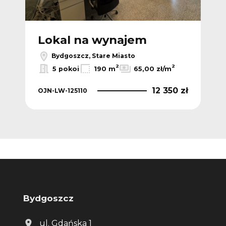
Lokal na wynajem
L
Bydgoszcz, Stare Miasto
2
2
5 pokoi
190 m
65,00 zł/m
 zł
12 350 zł
OJN-LW-125110
OJN
Bydgoszcz
ul. Gdańska 1