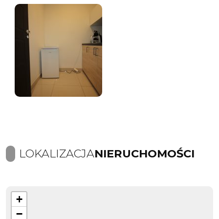
LOKALIZACJA
NIERUCHOMOŚCI
+
−