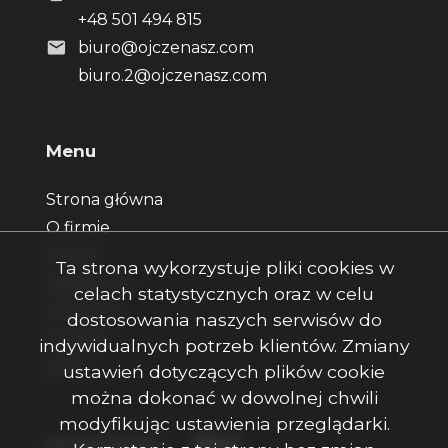
+48 501 494 815
biuro@ojczenasz.com
biuro.2@ojczenasz.com
Menu
Strona główna
O firmie
Oferty
Ta strona wykorzystuje pliki cookies w
Zgłoszenia
celach statystycznych oraz w celu
Ulubione
dostosowania naszych serwisów do
Kontakt
indywidualnych potrzeb klientów. Zmiany
Rodo
ustawień dotyczących plików cookie
można dokonać w dowolnej chwili
modyfikując ustawienia przeglądarki.
Facebook
Facebook
Facebook
Social Media