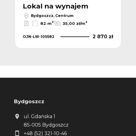
Lokal na wynajem
L
Bydgoszcz, Centrum
2
2
82 m
35,00 zł/m
0 zł
2 870 zł
OJN-LW-105582
OJN
Bydgoszcz
ul. Gdańska 1
85-005 Bydgoszcz
+48 (52) 321-10-46