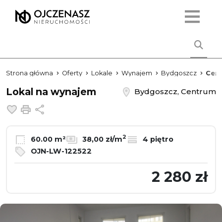
Strona główna
Oferty
Lokale
Wynajem
Bydgoszcz
Cen
Lokal na wynajem
Bydgoszcz, Centrum
Dodaj do ulubionych
Drukuj
Udostępnij
2
60.00 m²
38,00 zł/m
4 piętro
OJN-LW-122522
2 280 zł