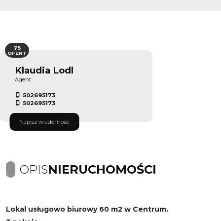
75
OFERT
Klaudia Lodl
Agent
502695173
502695173
Napisz wiadomość
OPIS
NIERUCHOMOŚCI
Lokal usługowo biurowy 60 m2 w Centrum.