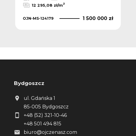
2
12 295,08 zł/m
OJN
1 zł
1 500 000 zł
OJN-MS-124179
Bydgoszcz
ul. Gdańska 1
85-005 Bydgoszcz
+48 (52) 321-10-46
+48 501 494 815
biuro@ojczenasz.com