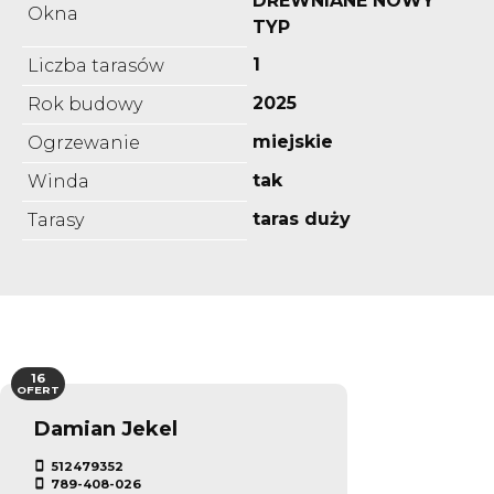
DREWNIANE NOWY
Okna
TYP
1
Liczba tarasów
2025
Rok budowy
miejskie
Ogrzewanie
tak
Winda
taras duży
Tarasy
16
OFERT
Damian Jekel
512479352
789-408-026