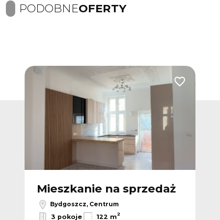
PODOBNE
OFERTY
Dodaj do ulubionych
Dodaj do ulub
ż
Mieszkanie na sprzedaż
M
Bydgoszcz, Centrum
2
3 pokoje
122 m