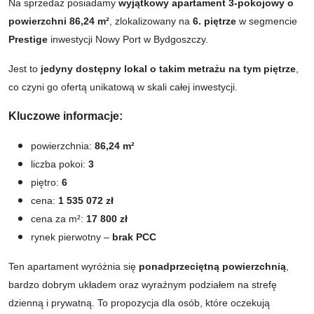
Na sprzedaż posiadamy
wyjątkowy apartament 3-pokojowy o
powierzchni 86,24 m²
, zlokalizowany na
6. piętrze
w segmencie
Prestige
inwestycji Nowy Port w Bydgoszczy.
Jest to
jedyny dostępny lokal o takim metrażu na tym piętrze
,
co czyni go ofertą unikatową w skali całej inwestycji.
Kluczowe informacje:
powierzchnia:
86,24 m²
liczba pokoi:
3
piętro:
6
cena:
1 535 072 zł
cena za m²:
17 800 zł
rynek pierwotny –
brak PCC
Ten apartament wyróżnia się
ponadprzeciętną powierzchnią
,
bardzo dobrym układem oraz wyraźnym podziałem na strefę
dzienną i prywatną. To propozycja dla osób, które oczekują