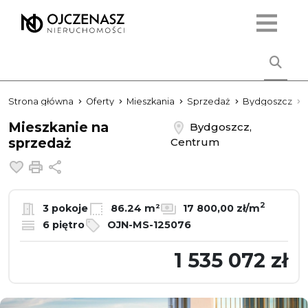
Strona główna
Oferty
Mieszkania
Sprzedaż
Bydgoszcz
Mieszkanie na
Bydgoszcz,
sprzedaż
Centrum
Dodaj do ulubionych
Drukuj
Udostępnij
2
3 pokoje
86.24 m²
17 800,00 zł/m
6 piętro
OJN-MS-125076
1 535 072 zł