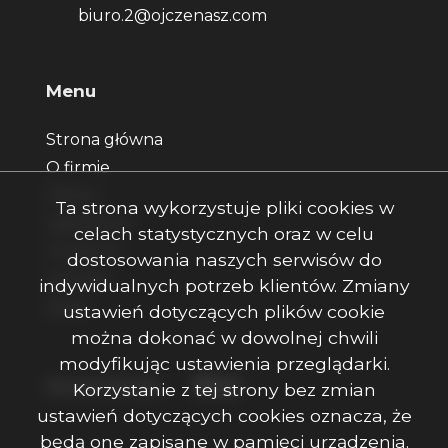
biuro.2@ojczenasz.com
Menu
Strona główna
O firmie
Oferty
Ta strona wykorzystuje pliki cookies w
Zgłoszenia
celach statystycznych oraz w celu
Ulubione
dostosowania naszych serwisów do
Kontakt
indywidualnych potrzeb klientów. Zmiany
Rodo
ustawień dotyczących plików cookie
można dokonać w dowolnej chwili
modyfikując ustawienia przeglądarki.
Facebook
Facebook
Facebook
Social Media
Korzystanie z tej strony bez zmian
ustawień dotyczących cookies oznacza, że
będą one zapisane w pamięci urządzenia.