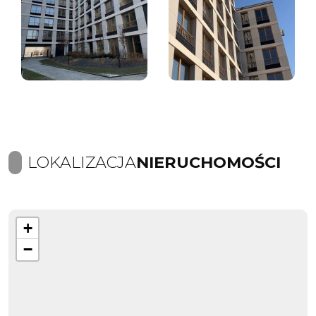
LOKALIZACJA
NIERUCHOMOŚCI
+
−