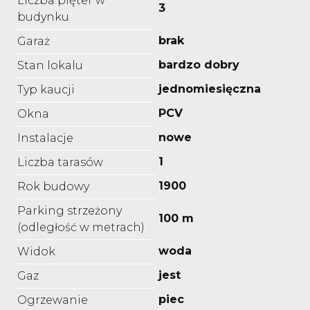
Liczba pięter w
3
budynku
brak
Garaż
bardzo dobry
Stan lokalu
jednomiesięczna
Typ kaucji
PCV
Okna
nowe
Instalacje
1
Liczba tarasów
1900
Rok budowy
Parking strzeżony
100 m
(odległość w metrach)
woda
Widok
jest
Gaz
piec
Ogrzewanie