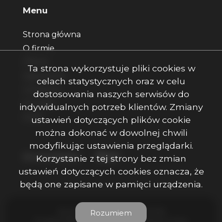
Menu
Strona główna
O firmie
Oferty
Ta strona wykorzystuje pliki cookies w
Zgłoszenia
celach statystycznych oraz w celu
Ulubione
dostosowania naszych serwisów do
Kontakt
indywidualnych potrzeb klientów. Zmiany
Rodo
ustawień dotyczących plików cookie
można dokonać w dowolnej chwili
modyfikując ustawienia przeglądarki.
Facebook
Facebook
Facebook
Social Media
Korzystanie z tej strony bez zmian
ustawień dotyczących cookies oznacza, że
będą one zapisane w pamięci urządzenia.
Ojczenasz Nieruchomości © 2026
Rozumiem
Program dla biur nieruchomości
Galactica Virgo