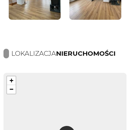
LOKALIZACJA
NIERUCHOMOŚCI
+
−