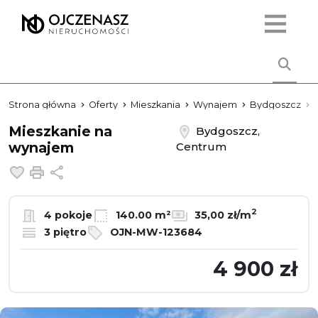
Strona główna
Oferty
Mieszkania
Wynajem
Bydgoszcz
Mieszkanie na
Bydgoszcz,
wynajem
Centrum
Dodaj do ulubionych
Drukuj
Udostępnij
2
4 pokoje
140.00 m²
35,00 zł/m
3 piętro
OJN-MW-123684
4 900 zł