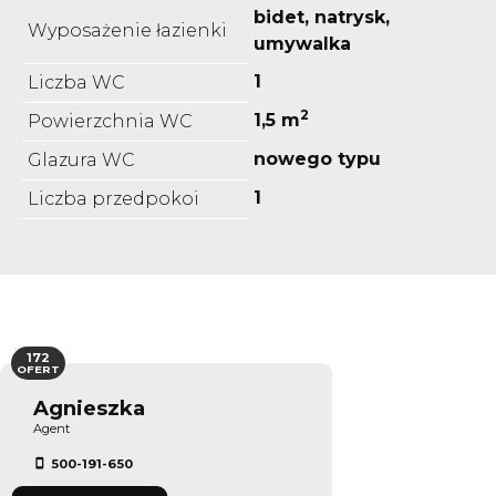
bidet, natrysk,
Wyposażenie łazienki
umywalka
1
Liczba WC
2
1,5 m
Powierzchnia WC
nowego typu
Glazura WC
1
Liczba przedpokoi
172
OFERT
Agnieszka
Agent
500-191-650