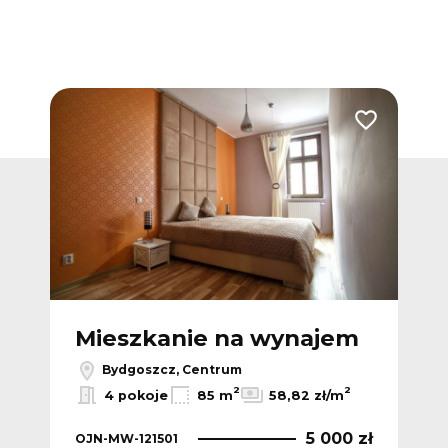
Dodaj do ulubionych
Dodaj do ulub
m
Mieszkanie na wynajem
M
Bydgoszcz, Centrum
2
2
2
m
4 pokoje
85 m
58,82 zł/m
 zł
5 000 zł
OJN-MW-121501
OJN