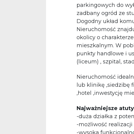
parkingowych do wył
zadbany ogród ze st
Dogodny układ komuni
Nieruchomość znajdu
okolicy o charakter
mieszkalnym. W pobli
punkty handlowe i u
(liceum) ,
szpital, sta
Nieruchomość idealn
lub klinikę ,siedzibę f
,
hotel ,inwestycję mi
Najważniejsze atuty
-duża działka z pote
-możliwość realizacj
-wysoka funkcjonalno