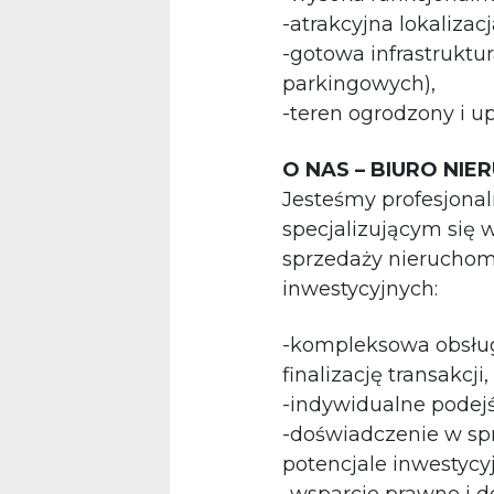
-atrakcyjna lokaliza
-gotowa infrastruktu
parkingowych),
-teren ogrodzony i 
O NAS – BIURO NI
Jesteśmy profesjona
specjalizującym się 
sprzedaży nieruchom
inwestycyjnych:
-kompleksowa obsługa
finalizację transakcji,
-indywidualne podejś
-doświadczenie w sp
potencjale inwestycy