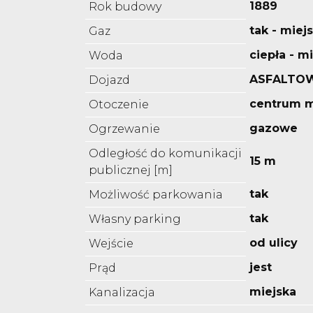
1889
Rok budowy
tak - miejs
Gaz
ciepła - m
Woda
ASFALTO
Dojazd
centrum m
Otoczenie
gazowe
Ogrzewanie
Odległość do komunikacji
15 m
publicznej [m]
tak
Możliwość parkowania
tak
Własny parking
od ulicy
Wejście
jest
Prąd
miejska
Kanalizacja