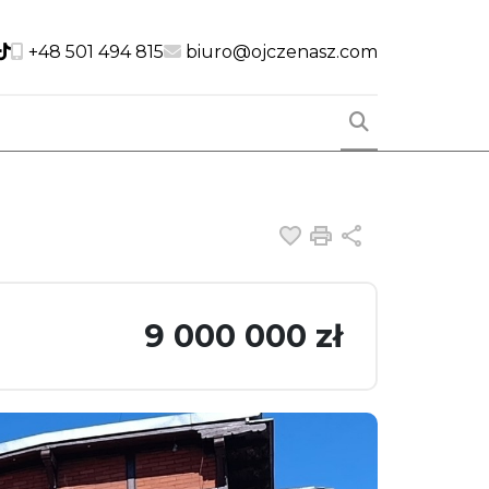
cial link
Social link
Social link
+48 501 494 815
biuro@ojczenasz.com
Dodaj do ulubiony
Drukuj
Udostępnij
9 000 000 zł