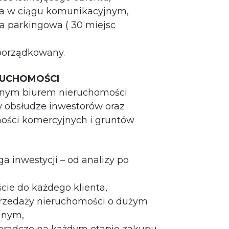
cja w ciągu komunikacyjnym,
ra parkingowa ( 30 miejsc
uporządkowany.
ERUCHOMOŚCI
lnym biurem nieruchomości
w obsłudze inwestorów oraz
ości komercyjnych i gruntów
 inwestycji – od analizy po
cie do każdego klienta,
rzedaży nieruchomości o dużym
jnym,