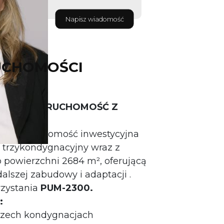
Napisz wiadomość
UCHOMOŚCI
JNA – NIERUCHOMOŚĆ Z
ZBUDO
WY.
wa nieruchomość inwestycyjna
trzykondygnacyjny wraz z
o powierzchni 2684 m², oferującą
alszej zabudowy i adaptacji .
zystania
PUM-2300.
:
rzech kondygnacjach