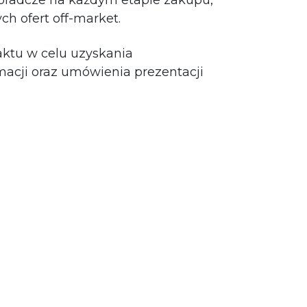
doradcze na każdym etapie zakupu,
ch ofert off-market.
ktu w celu uzyskania
acji oraz umówienia prezentacji