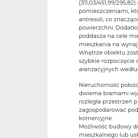
(311,03/451,99/295,82
pomieszczeniami, kt
antresoli, co znaczą
powierzchni. Dodatko
poddasza na cele mi
mieszkania na wynaj
Wnętrze obiektu zos
szybkie rozpoczęcie d
aranżacyjnych według
Nieruchomość położo
dwiema bramami wja
rozległa przestrzeń
zagospodarować pod
komercyjne.
Możliwość budowy dr
mieszkalnego lub us