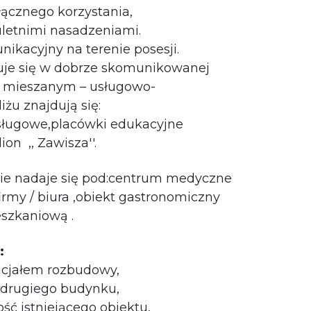
ącznego korzystania,
uletnimi nasadzeniami.
kacyjny na terenie posesji.
je się w dobrze skomunikowanej
ze mieszanym – usługowo-
żu znajdują się:
sługowe,placówki edukacyjne
dion ,, Zawisza''.
ie nadaje się pod:centrum medyczne
irmy / biura ,
obiekt gastronomiczny
eszkaniową .
:
ncjałem rozbudowy,
i drugiego budynku,
ść istniejącego obiektu,