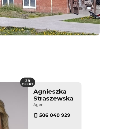
29
OFERT
Agnieszka
Straszewska
Agent
506 040 929