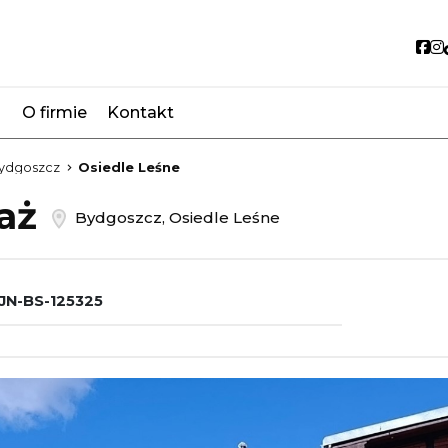
So
O firmie
Kontakt
favorite
ydgoszcz
Osiedle Leśne
daż
Bydgoszcz, Osiedle Leśne
JN-BS-125325