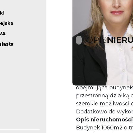
ki
iejska
WA
OPIS
NIER
iasta
OFERTA INWESTYCY
POTENCJAŁEM RO
Na sprzedaż wyjątko
obejmująca budynek 
przestronną działką 
szerokie możliwości d
Dodatkowo do wykor
Opis nieruchomości
Budynek 1060m2 o t