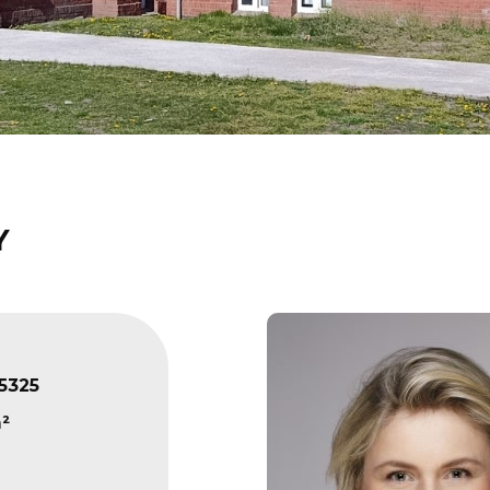
Y
5325
²