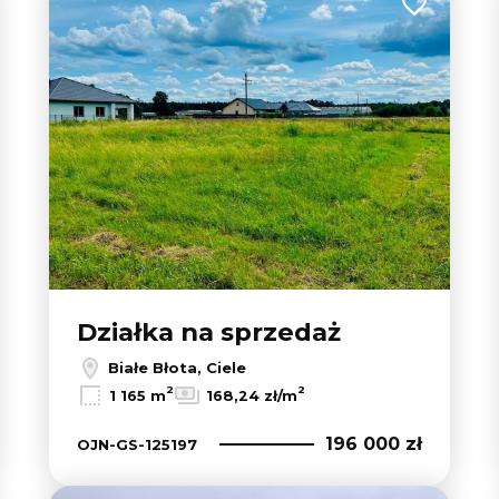
 do ulubionych
Dodaj do u
Działka na sprzedaż
Białe Błota, Ciele
2
2
1 165 m
168,24 zł/m
196 000 zł
OJN-GS-125197