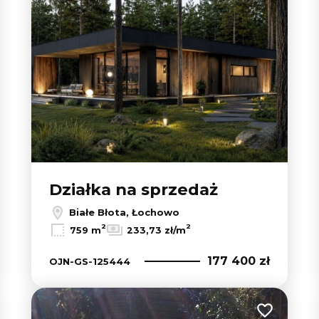
Działka na sprzedaż
Białe Błota, Łochowo
2
2
759 m
233,73 zł/m
177 400 zł
OJN-GS-125444
 do ulubionych
Dodaj do u