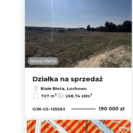
Nowa oferta
Działka na sprzedaż
Białe Błota, Łochowo
2
2
707 m
268,74 zł/m
190 000 zł
OJN-GS-125563
Dodaj