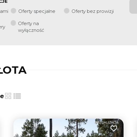
CJE
iami
Oferty specjalne
Oferty bez prowizji
Oferty na
ery
wyłączność
ŁOTA
ie
tabela
lista
 do ulubionych
Dodaj do u