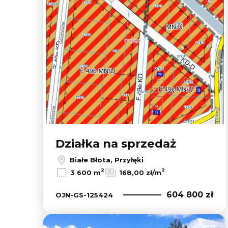
Działka na sprzedaż
Białe Błota, Przyłęki
2
2
3 600 m
168,00 zł/m
604 800 zł
OJN-GS-125424