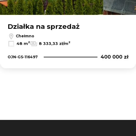
Działka na sprzedaż
Chełmno
2
2
48 m
8 333,33 zł/m
400 000 zł
OJN-GS-116497