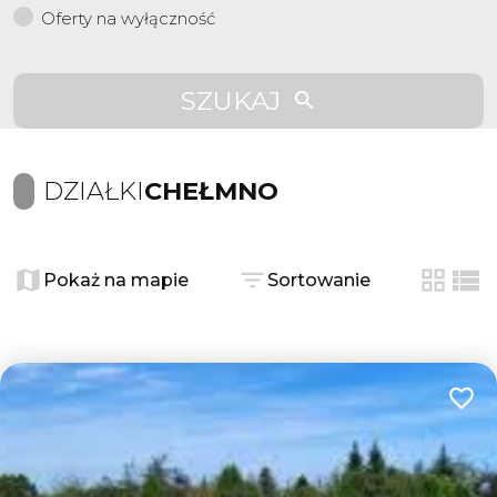
Oferty na wyłączność
SZUKAJ
DZIAŁKI
CHEŁMNO
Pokaż na mapie
Sortowanie
tabela
list
Dodaj