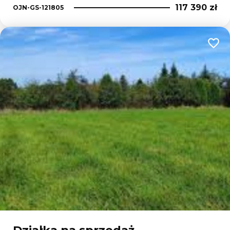
117 390 zł
OJN-GS-121805
Dodaj