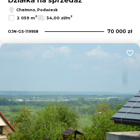
Działka na sprzedaż
Chełmno, Podwiesk
2
2
2 059 m
34,00 zł/m
70 000 zł
OJN-GS-119958
Dodaj