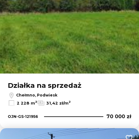
Działka na sprzedaż
Chełmno, Podwiesk
2
2
2 228 m
31,42 zł/m
70 000 zł
OJN-GS-121956