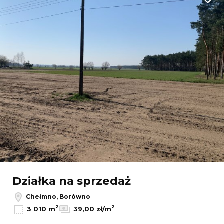
Dodaj
Działka na sprzedaż
Chełmno, Borówno
2
2
3 010 m
39,00 zł/m