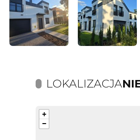
LOKALIZACJA
NI
+
−