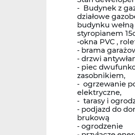
- Budynek z ga
działowe gazob
budynku wełną 
styropianem 15
-okna PVC , rolet
- brama garażo
- drzwi antywł
- piec dwufun
zasobnikiem,
- ogrzewanie po
elektryczne,
- tarasy i ogrod
- podjazd do d
brukową
- ogrodzenie
- przyłącze ene