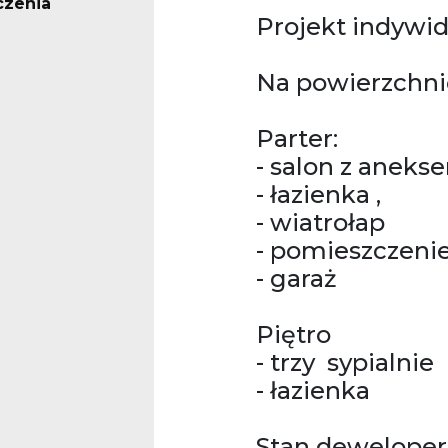
czenia
Projekt indywi
Na powierzchni
Parter:
- salon z ane
- łazienka ,
- wiatrołap
- pomieszczeni
- garaż
Piętro
- trzy sypialnie
- łazienka
Stan dewelopers