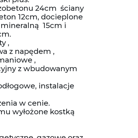
zobetonu 24cm ściany
eton 12cm, docieplone
mineralną 15cm i
cm.
y ,
wa z napędem ,
amaniowe ,
kcyjny z wbudowanym
dłogowe, instalacje
zenia w cenie.
omu wyłożone kostką
rgetyczne, gazowe oraz