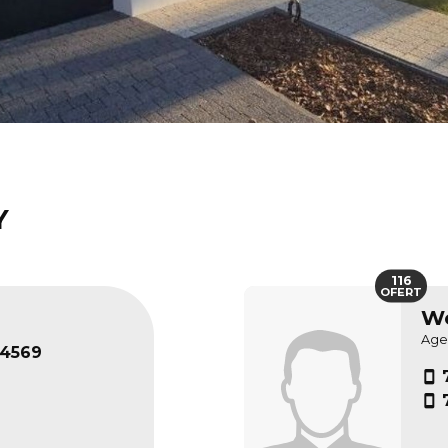
Y
116
OFERT
Wo
Age
24569