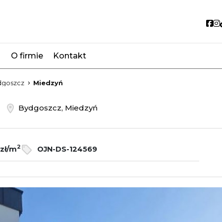
So
O firmie
Kontakt
favorite
dgoszcz
Miedzyń
ż
Bydgoszcz, Miedzyń
2
 zł/m
OJN-DS-124569