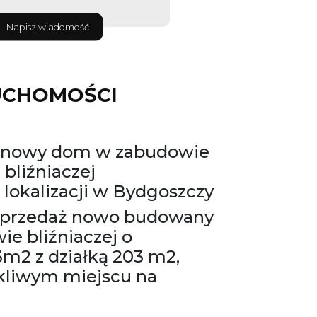
Napisz wiadomość
UCHOMOŚCI
ż nowy dom w zabudowie
bliźniaczej
 lokalizacji w Bydgoszczy
sprzedaż nowo budowany
e bliźniaczej o
m2 z działką 203 m2,
kliwym miejscu na