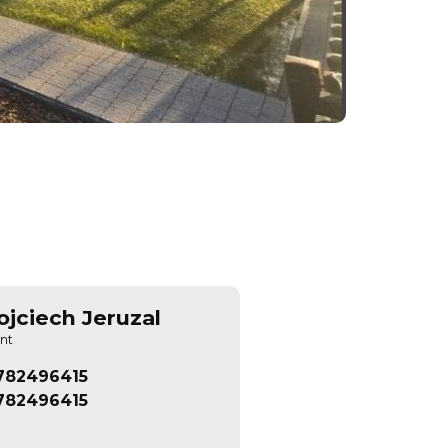
jciech Jeruzal
nt
782496415
782496415