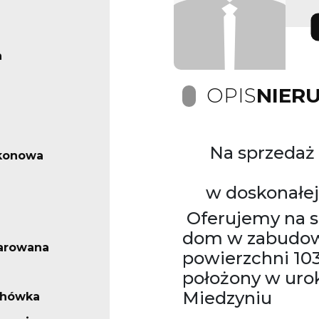
n
OPIS
NIER
Na sprzeda
lkonowa
w doskonałej
Oferujemy na 
dom w zabudowi
arowana
powierzchni 103
położony w uro
Miedzyniu
chówka