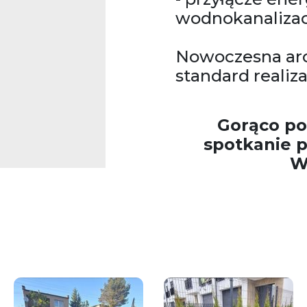
wodnokanaliza
Nowoczesna arc
standard realiza
Gorąco po
spotkanie p
W