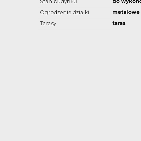
do wykoń
Stan budynku
metalowe
Ogrodzenie działki
taras
Tarasy