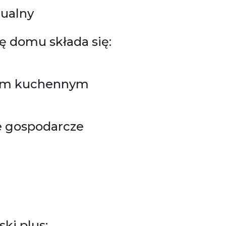
dualny
ę domu składa się:
ksem kuchennym
e gospodarcze
ki plus: