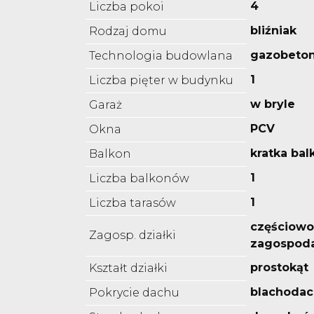
4
Liczba pokoi
bliźniak
Rodzaj domu
gazobeto
Technologia budowlana
1
Liczba pięter w budynku
w bryle
Garaż
PCV
Okna
kratka ba
Balkon
1
Liczba balkonów
1
Liczba tarasów
częściowo
Zagosp. działki
zagospod
prostokąt
Kształt działki
blachoda
Pokrycie dachu