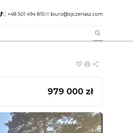
cial link
Social link
Social link
+48 501 494 815
biuro@ojczenasz.com
Dodaj do ulubiony
Drukuj
Udostępnij
979 000 zł