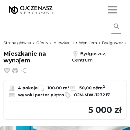
Strona główna
Oferty
Mieszkania
Wynajem
Bydgoszcz
Mieszkanie na
Bydgoszcz,
wynajem
Centrum
Dodaj do ulubionych
Drukuj
Udostępnij
2
4 pokoje
100.00 m²
50,00 zł/m
wysoki parter piętro
OJN-MW-123217
5 000 zł