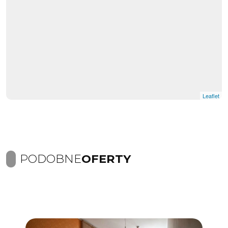
Leaflet
PODOBNE
OFERTY