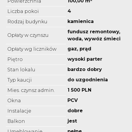
100,00 m²
Powierzchnia
4
Liczba pokoi
kamienica
Rodzaj budynku
fundusz remontowy,
Opłaty w czynszu
woda, wywóz śmieci
gaz, prąd
Opłaty wg liczników
wysoki parter
Piętro
bardzo dobry
Stan lokalu
do uzgodnienia
Typ kaucji
1 500 PLN
Mies. czynsz admin.
PCV
Okna
dobre
Instalacje
jest
Balkon
pełne
Umeblowanie