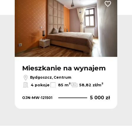
Dodaj do ulubionych
Dodaj do ulub
m
Mieszkanie na wynajem
M
Bydgoszcz, Centrum
2
2
2
m
4 pokoje
85 m
58,82 zł/m
 zł
5 000 zł
OJN-MW-121501
OJN